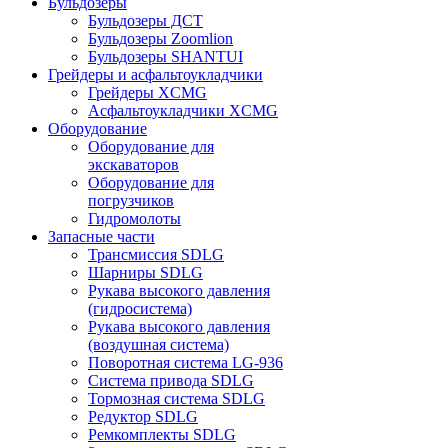
Бульдозеры
Бульдозеры ДСТ
Бульдозеры Zoomlion
Бульдозеры SHANTUI
Грейдеры и асфальтоукладчики
Грейдеры XCMG
Асфальтоукладчики XCMG
Оборудование
Оборудование для
экскаваторов
Оборудование для
погрузчиков
Гидромолоты
Запасные части
Трансмиссия SDLG
Шарниры SDLG
Рукава высокого давления
(гидросистема)
Рукава высокого давления
(воздушная система)
Поворотная система LG-936
Система привода SDLG
Тормозная система SDLG
Редуктор SDLG
Ремкомплекты SDLG