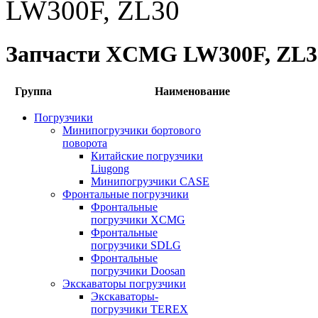
LW300F, ZL30
Запчасти XCMG LW300F, ZL3
Группа
Наименование
Погрузчики
Минипогрузчики бортового
поворота
Китайские погрузчики
Liugong
Минипогрузчики CASE
Фронтальные погрузчики
Фронтальные
погрузчики XCMG
Фронтальные
погрузчики SDLG
Фронтальные
погрузчики Doosan
Экскаваторы погрузчики
Экскаваторы-
погрузчики TEREX