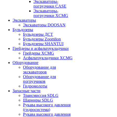
Экскаваторы-
погрузчики CASE
Экскаваторы-
погрузчики XCMG
Экскаваторы
Экскаваторы DOOSAN
Бульдозеры
Бульдозеры ДСТ
Бульдозеры Zoomlion
Бульдозеры SHANTUI
Грейдеры и асфальтоукладчики
Грейдеры XCMG
Асфальтоукладчики XCMG
Оборудование
Оборудование для
экскаваторов
Оборудование для
погрузчиков
Гидромолоты
Запасные части
Трансмиссия SDLG
Шарниры SDLG
Рукава высокого давления
(гидросистема)
Рукава высокого давления