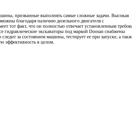
шины, призванные выполнять самые сложные задачи. Высокая
озможны благодаря наличию дизельного двигателя с
еет тот факт, что он полностью отвечает установленным требо
 Все гидравлические экскаваторы под маркой Doosan снабжены
ледит за состоянием машины, тестирует ее при запуске, а такж
ую эффективность в целом.