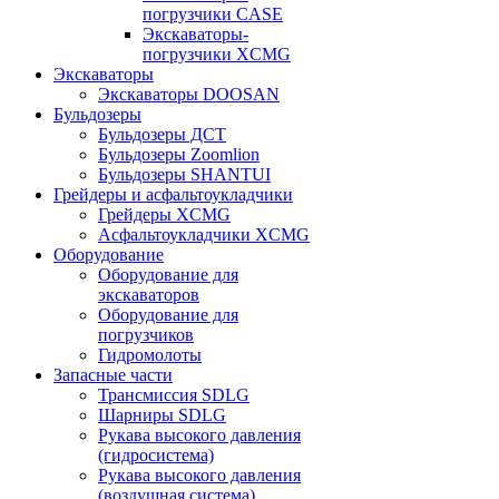
погрузчики CASE
Экскаваторы-
погрузчики XCMG
Экскаваторы
Экскаваторы DOOSAN
Бульдозеры
Бульдозеры ДСТ
Бульдозеры Zoomlion
Бульдозеры SHANTUI
Грейдеры и асфальтоукладчики
Грейдеры XCMG
Асфальтоукладчики XCMG
Оборудование
Оборудование для
экскаваторов
Оборудование для
погрузчиков
Гидромолоты
Запасные части
Трансмиссия SDLG
Шарниры SDLG
Рукава высокого давления
(гидросистема)
Рукава высокого давления
(воздушная система)