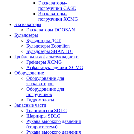
Экскаваторы-
погрузчики CASE
Экскаваторы-
погрузчики XCMG
Экскаваторы
Экскаваторы DOOSAN
Бульдозеры
Бульдозеры ДСТ
Бульдозеры Zoomlion
Бульдозеры SHANTUI
Грейдеры и асфальтоукладчики
Грейдеры XCMG
Асфальтоукладчики XCMG
Оборудование
Оборудование для
экскаваторов
Оборудование для
погрузчиков
Гидромолоты
Запасные части
Трансмиссия SDLG
Шарниры SDLG
Рукава высокого давления
(гидросистема)
Рукава высокого давления