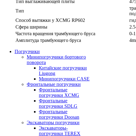
Тип выглаживающей плиты
47
тр
Тип
по
Способ вытяжки у XCMG RP602
ги
Сфера ширины
2.5
Частота вращения трамбующего бруса
0-1
Амплитуда трамбующего бруса
4m
Погрузчики
Минипогрузчики бортового
поворота
Китайские погрузчики
Liugong
Минипогрузчики CASE
Фронтальные погрузчики
Фронтальные
погрузчики XCMG
Фронтальные
погрузчики SDLG
Фронтальные
погрузчики Doosan
Экскаваторы погрузчики
Экскаваторы-
погрузчики TEREX