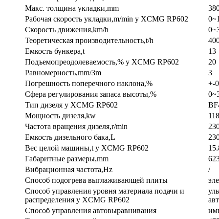
Макс. толщина укладки,mm
38
Рабочая скорость укладки,m/min у XCMG RP602
0~
Скорость движения,km/h
0~
Теоретическая производительность,t/h
40
Емкость бункера,t
13
Подъемопреодолеваемость,% у XCMG RP602
20
Равномерность,mm/3m
3
Погрешность поперечного наклона,%
+-0
Сфера регулирования запаса высоты,%
0~
Тип дизеля у XCMG RP602
BF
Мощность дизеля,kw
11
Частота вращения дизеля,r/min
23
Емкость дизельного бака,L
23
Вес целой машины,t у XCMG RP602
15.
Габаритные размеры,mm
62
Вибрационная частота,Hz
/
Способ подогрева выглаживающей плиты
эл
Способ управления уровня материала подачи и
уль
распределения у XCMG RP602
ав
Способ управления автовыравнивания
им