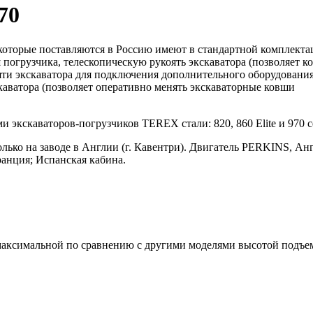
70
оторые поставляются в Россию имеют в стандартной комплекта
погрузчика, телескопическую рукоять экскаватора (позволяет к
ояти экскаватора для подключения дополнительного оборудования
каватора (позволяет оперативно менять экскаваторные ковши
экскаваторов-погрузчиков TEREX стали: 820, 860 Elite и 970 с
ько на заводе в Англии (г. Кавентри). Двигатель PERKINS, Анг
ция; Испанская кабина.
 максимальной по сравнению с другими моделями высотой подъе