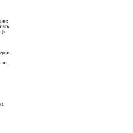
ции:
опать
 (к
ерии.
лия;
ма