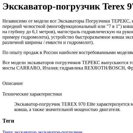
Экскаватор-погрузчик Terex 9
Независимо от модели все Экскаваторы Погрузчики ТЕРЕКС, к
передний челюстной (многофункциональный или "7 в 1") ковш 
на глубину до 6,1 метров), магистраль гидравлическую на рук
примеру гидромолота), устройство быстроразъемное ковша экс
различной ширины / емкости и гидромолот).
По опыту продаж в России наиболее востребованными моделями 
Все модели экскаваторов погрузчиков ТЕРЕКС выпускаются тол
мосты CARRARO, Италия; гидравлика REXROTH/BOSCH, Фран
Описание
Технические характеристики
Экскаватор-погрузчик TEREX 970 Elite характеризуется
ковша, а также значительной мощностью двигателя.
Теги
Terex
экскаватор
экскаватор-погрузчик