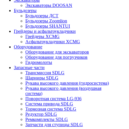
Экскаваторы
Экскаваторы DOOSAN
Бульдозеры
Бульдозеры ДСТ
Бульдозеры Zoomlion
Бульдозеры SHANTUI
Грейдеры и асфальтоукладчики
Грейдеры XCMG
Асфальтоукладчики XCMG
Оборудование
Оборудование для экскаваторов
Оборудование для погрузчиков
Гидромолоты
Запасные части
Трансмиссия SDLG
Шарниры SDLG
Рукава высокого давления (гидросистема)
Рукава высокого давления (воздушная
система)
Поворотная система LG-936
Система привода SDLG
Тормозная система SDLG
Редуктор SDLG
Ремкомплекты SDLG
Запчасти для ступицы SDLG