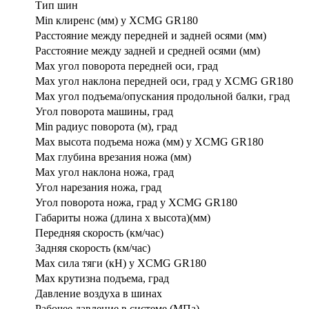
Тип шин
Min клиренс (мм) у XCMG GR180
Расстояние между передней и задней осями (мм)
Расстояние между задней и средней осями (мм)
Max угол поворота передней оси, град
Max угол наклона передней оси, град у XCMG GR180
Max угол подъема/опускания продольной балки, град
Угол поворота машины, град
Min радиус поворота (м), град
Max высота подъема ножа (мм) у XCMG GR180
Max глубина врезания ножа (мм)
Max угол наклона ножа, град
Угол нарезания ножа, град
Угол поворота ножа, град у XCMG GR180
Габариты ножа (длина х высота)(мм)
Передняя скорость (км/час)
Задняя скорость (км/час)
Max сила тяги (кН) у XCMG GR180
Max крутизна подъема, град
Давление воздуха в шинах
Рабочее давление в системе (МПа)