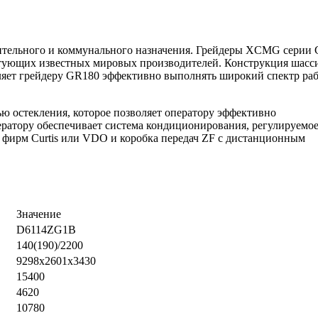
тельного и коммунального назначения. Грейдеры XCMG серии 
тующих известных мировых производителей. Конструкция шасси
ляет грейдеру GR180 эффективно выполнять широкий спектр раб
 остекления, которое позволяет оператору эффективно
ератору обеспечивает система кондиционирования, регулируемо
а фирм Curtis или VDO и коробка передач ZF с дистанционным
Значение
D6114ZG1B
140(190)/2200
9298x2601x3430
15400
4620
10780