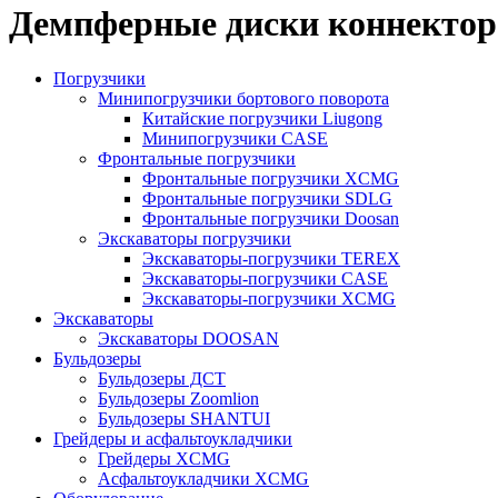
Демпферные диски коннектор
Погрузчики
Минипогрузчики бортового поворота
Китайские погрузчики Liugong
Минипогрузчики CASE
Фронтальные погрузчики
Фронтальные погрузчики XCMG
Фронтальные погрузчики SDLG
Фронтальные погрузчики Doosan
Экскаваторы погрузчики
Экскаваторы-погрузчики TEREX
Экскаваторы-погрузчики CASE
Экскаваторы-погрузчики XCMG
Экскаваторы
Экскаваторы DOOSAN
Бульдозеры
Бульдозеры ДСТ
Бульдозеры Zoomlion
Бульдозеры SHANTUI
Грейдеры и асфальтоукладчики
Грейдеры XCMG
Асфальтоукладчики XCMG