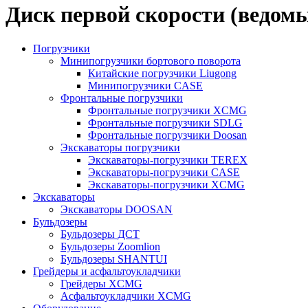
Диск первой скорости (ведом
Погрузчики
Минипогрузчики бортового поворота
Китайские погрузчики Liugong
Минипогрузчики CASE
Фронтальные погрузчики
Фронтальные погрузчики XCMG
Фронтальные погрузчики SDLG
Фронтальные погрузчики Doosan
Экскаваторы погрузчики
Экскаваторы-погрузчики TEREX
Экскаваторы-погрузчики CASE
Экскаваторы-погрузчики XCMG
Экскаваторы
Экскаваторы DOOSAN
Бульдозеры
Бульдозеры ДСТ
Бульдозеры Zoomlion
Бульдозеры SHANTUI
Грейдеры и асфальтоукладчики
Грейдеры XCMG
Асфальтоукладчики XCMG