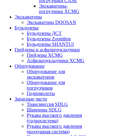
погрузчики CASE
Экскаваторы-
погрузчики XCMG
Экскаваторы
Экскаваторы DOOSAN
Бульдозеры
Бульдозеры ДСТ
Бульдозеры Zoomlion
Бульдозеры SHANTUI
Грейдеры и асфальтоукладчики
Грейдеры XCMG
Асфальтоукладчики XCMG
Оборудование
Оборудование для
экскаваторов
Оборудование для
погрузчиков
Гидромолоты
Запасные части
Трансмиссия SDLG
Шарниры SDLG
Рукава высокого давления
(гидросистема)
Рукава высокого давления
(воздушная система)