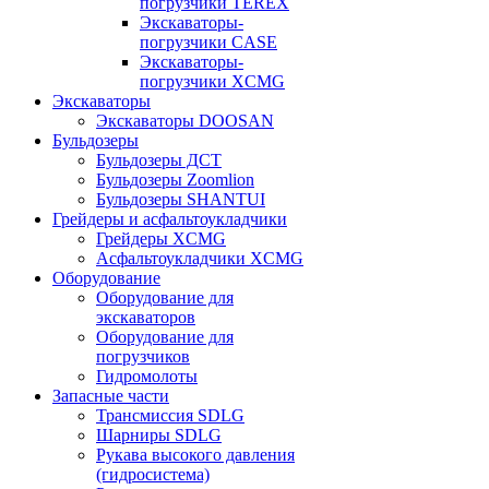
погрузчики TEREX
Экскаваторы-
погрузчики CASE
Экскаваторы-
погрузчики XCMG
Экскаваторы
Экскаваторы DOOSAN
Бульдозеры
Бульдозеры ДСТ
Бульдозеры Zoomlion
Бульдозеры SHANTUI
Грейдеры и асфальтоукладчики
Грейдеры XCMG
Асфальтоукладчики XCMG
Оборудование
Оборудование для
экскаваторов
Оборудование для
погрузчиков
Гидромолоты
Запасные части
Трансмиссия SDLG
Шарниры SDLG
Рукава высокого давления
(гидросистема)