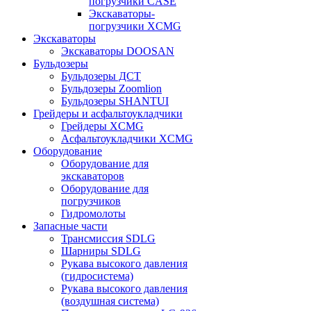
погрузчики CASE
Экскаваторы-
погрузчики XCMG
Экскаваторы
Экскаваторы DOOSAN
Бульдозеры
Бульдозеры ДСТ
Бульдозеры Zoomlion
Бульдозеры SHANTUI
Грейдеры и асфальтоукладчики
Грейдеры XCMG
Асфальтоукладчики XCMG
Оборудование
Оборудование для
экскаваторов
Оборудование для
погрузчиков
Гидромолоты
Запасные части
Трансмиссия SDLG
Шарниры SDLG
Рукава высокого давления
(гидросистема)
Рукава высокого давления
(воздушная система)