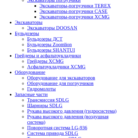
Экскаваторы погрузчики
Экскаваторы-погрузчики TEREX
Экскаваторы-погрузчики CASE
Экскаваторы-погрузчики XCMG
Экскаваторы
Экскаваторы DOOSAN
Бульдозеры
Бульдозеры ДСТ
Бульдозеры Zoomlion
Бульдозеры SHANTUI
Грейдеры и асфальтоукладчики
Грейдеры XCMG
Асфальтоукладчики XCMG
Оборудование
Оборудование для экскаваторов
Оборудование для погрузчиков
Гидромолоты
Запасные части
Трансмиссия SDLG
Шарниры SDLG
Рукава высокого давления (гидросистема)
Рукава высокого давления (воздушная
система)
Поворотная система LG-936
Система привода SDLG