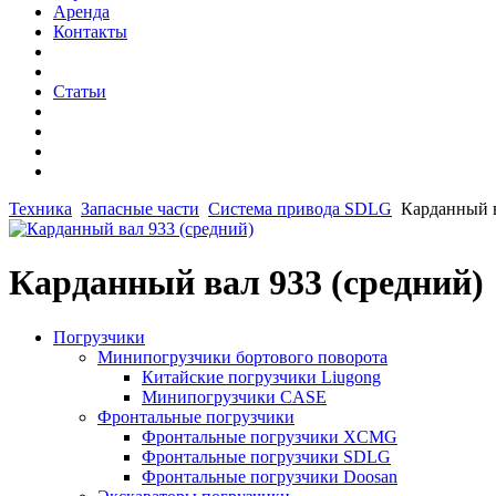
Аренда
Контакты
Статьи
Техника
Запасные части
Система привода SDLG
Карданный в
Карданный вал 933 (средний)
Погрузчики
Минипогрузчики бортового поворота
Китайские погрузчики Liugong
Минипогрузчики CASE
Фронтальные погрузчики
Фронтальные погрузчики XCMG
Фронтальные погрузчики SDLG
Фронтальные погрузчики Doosan