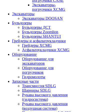
погрузчики CASE
Экскаваторы-
погрузчики XCMG
Экскаваторы
Экскаваторы DOOSAN
Бульдозеры
Бульдозеры ДСТ
Бульдозеры Zoomlion
Бульдозеры SHANTUI
Грейдеры и асфальтоукладчики
Грейдеры XCMG
Асфальтоукладчики XCMG
Оборудование
Оборудование для
экскаваторов
Оборудование для
погрузчиков
Гидромолоты
Запасные части
Трансмиссия SDLG
Шарниры SDLG
Рукава высокого давления
(гидросистема)
Рукава высокого давления
(воздушная система)