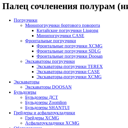
Палец сочленения полурам (н
Погрузчики
Минипогрузчики бортового поворота
Китайские погрузчики Liugong
Минипогрузчики CASE
Фронтальные погрузчики
Фронтальные погрузчики XCMG
Фронтальные погрузчики SDLG
Фронтальные погрузчики Doosan
Экскаваторы погрузчики
Экскаваторы-погрузчики TEREX
Экскаваторы-погрузчики CASE
Экскаваторы-погрузчики XCMG
Экскаваторы
Экскаваторы DOOSAN
Бульдозеры
Бульдозеры ДСТ
Бульдозеры Zoomlion
Бульдозеры SHANTUI
Грейдеры и асфальтоукладчики
Грейдеры XCMG
Асфальтоукладчики XCMG