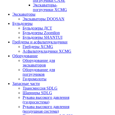
погрузчики CASE
Экскаваторы-
погрузчики XCMG
Экскаваторы
Экскаваторы DOOSAN
Бульдозеры
Бульдозеры ДСТ
Бульдозеры Zoomlion
Бульдозеры SHANTUI
Грейдеры и асфальтоукладчики
Грейдеры XCMG
Асфальтоукладчики XCMG
Оборудование
Оборудование для
экскаваторов
Оборудование для
погрузчиков
Гидромолоты
Запасные части
Трансмиссия SDLG
Шарниры SDLG
Рукава высокого давления
(гидросистема)
Рукава высокого давления
(воздушная система)