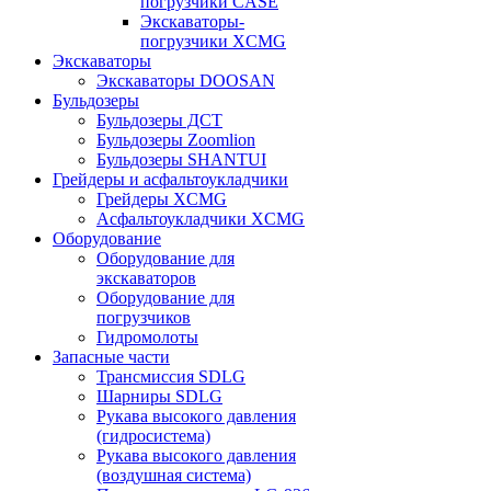
погрузчики CASE
Экскаваторы-
погрузчики XCMG
Экскаваторы
Экскаваторы DOOSAN
Бульдозеры
Бульдозеры ДСТ
Бульдозеры Zoomlion
Бульдозеры SHANTUI
Грейдеры и асфальтоукладчики
Грейдеры XCMG
Асфальтоукладчики XCMG
Оборудование
Оборудование для
экскаваторов
Оборудование для
погрузчиков
Гидромолоты
Запасные части
Трансмиссия SDLG
Шарниры SDLG
Рукава высокого давления
(гидросистема)
Рукава высокого давления
(воздушная система)