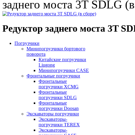
заднего моста 3T SDLG (в
Редуктор заднего моста 3T SD
Погрузчики
Минипогрузчики бортового
поворота
Китайские погрузчики
Liugong
Минипогрузчики CASE
Фронтальные погрузчики
Фронтальные
погрузчики XCMG
Фронтальные
погрузчики SDLG
Фронтальные
погрузчики Doosan
Экскаваторы погрузчики
Экскаваторы-
погрузчики TEREX
Экскаваторы-