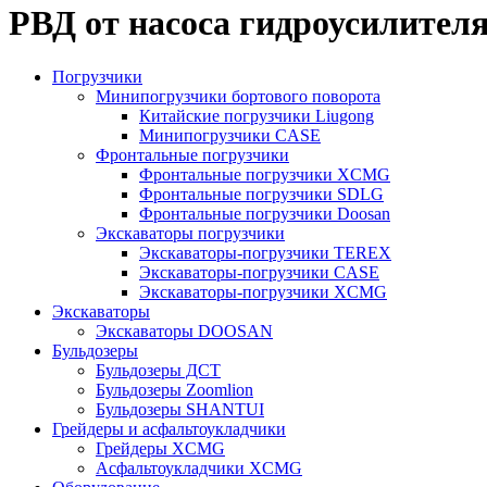
РВД от насоса гидроусилител
Погрузчики
Минипогрузчики бортового поворота
Китайские погрузчики Liugong
Минипогрузчики CASE
Фронтальные погрузчики
Фронтальные погрузчики XCMG
Фронтальные погрузчики SDLG
Фронтальные погрузчики Doosan
Экскаваторы погрузчики
Экскаваторы-погрузчики TEREX
Экскаваторы-погрузчики CASE
Экскаваторы-погрузчики XCMG
Экскаваторы
Экскаваторы DOOSAN
Бульдозеры
Бульдозеры ДСТ
Бульдозеры Zoomlion
Бульдозеры SHANTUI
Грейдеры и асфальтоукладчики
Грейдеры XCMG
Асфальтоукладчики XCMG