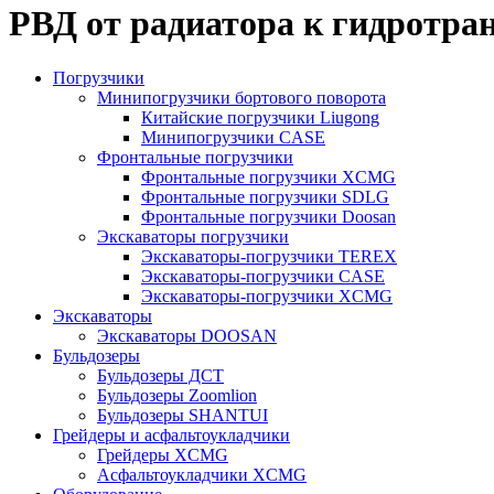
РВД от радиатора к гидротра
Погрузчики
Минипогрузчики бортового поворота
Китайские погрузчики Liugong
Минипогрузчики CASE
Фронтальные погрузчики
Фронтальные погрузчики XCMG
Фронтальные погрузчики SDLG
Фронтальные погрузчики Doosan
Экскаваторы погрузчики
Экскаваторы-погрузчики TEREX
Экскаваторы-погрузчики CASE
Экскаваторы-погрузчики XCMG
Экскаваторы
Экскаваторы DOOSAN
Бульдозеры
Бульдозеры ДСТ
Бульдозеры Zoomlion
Бульдозеры SHANTUI
Грейдеры и асфальтоукладчики
Грейдеры XCMG
Асфальтоукладчики XCMG