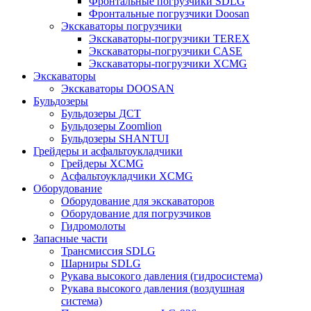
Фронтальные погрузчики SDLG
Фронтальные погрузчики Doosan
Экскаваторы погрузчики
Экскаваторы-погрузчики TEREX
Экскаваторы-погрузчики CASE
Экскаваторы-погрузчики XCMG
Экскаваторы
Экскаваторы DOOSAN
Бульдозеры
Бульдозеры ДСТ
Бульдозеры Zoomlion
Бульдозеры SHANTUI
Грейдеры и асфальтоукладчики
Грейдеры XCMG
Асфальтоукладчики XCMG
Оборудование
Оборудование для экскаваторов
Оборудование для погрузчиков
Гидромолоты
Запасные части
Трансмиссия SDLG
Шарниры SDLG
Рукава высокого давления (гидросистема)
Рукава высокого давления (воздушная
система)