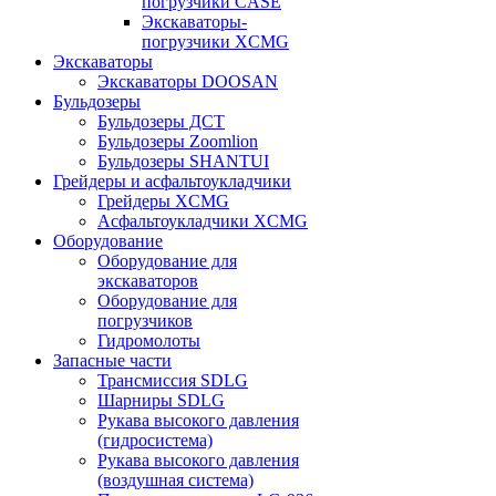
погрузчики CASE
Экскаваторы-
погрузчики XCMG
Экскаваторы
Экскаваторы DOOSAN
Бульдозеры
Бульдозеры ДСТ
Бульдозеры Zoomlion
Бульдозеры SHANTUI
Грейдеры и асфальтоукладчики
Грейдеры XCMG
Асфальтоукладчики XCMG
Оборудование
Оборудование для
экскаваторов
Оборудование для
погрузчиков
Гидромолоты
Запасные части
Трансмиссия SDLG
Шарниры SDLG
Рукава высокого давления
(гидросистема)
Рукава высокого давления
(воздушная система)