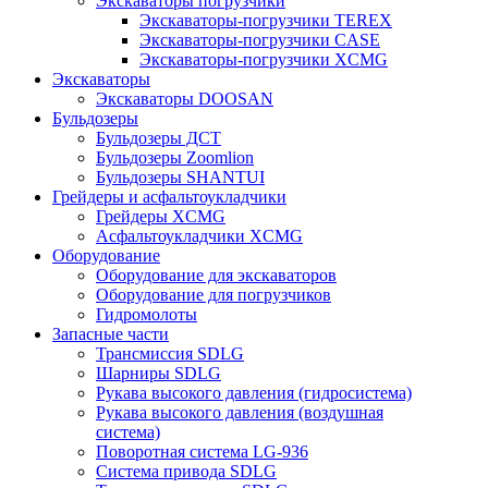
Экскаваторы погрузчики
Экскаваторы-погрузчики TEREX
Экскаваторы-погрузчики CASE
Экскаваторы-погрузчики XCMG
Экскаваторы
Экскаваторы DOOSAN
Бульдозеры
Бульдозеры ДСТ
Бульдозеры Zoomlion
Бульдозеры SHANTUI
Грейдеры и асфальтоукладчики
Грейдеры XCMG
Асфальтоукладчики XCMG
Оборудование
Оборудование для экскаваторов
Оборудование для погрузчиков
Гидромолоты
Запасные части
Трансмиссия SDLG
Шарниры SDLG
Рукава высокого давления (гидросистема)
Рукава высокого давления (воздушная
система)
Поворотная система LG-936
Система привода SDLG