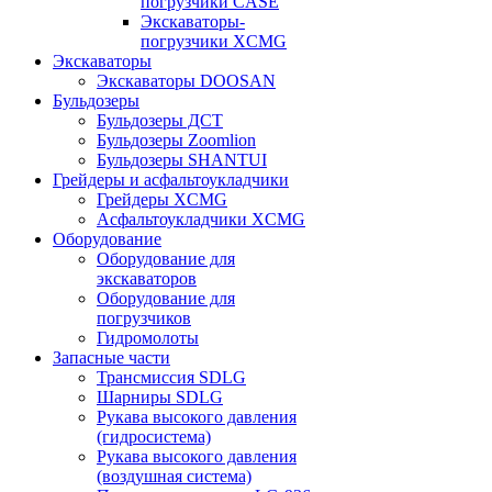
погрузчики CASE
Экскаваторы-
погрузчики XCMG
Экскаваторы
Экскаваторы DOOSAN
Бульдозеры
Бульдозеры ДСТ
Бульдозеры Zoomlion
Бульдозеры SHANTUI
Грейдеры и асфальтоукладчики
Грейдеры XCMG
Асфальтоукладчики XCMG
Оборудование
Оборудование для
экскаваторов
Оборудование для
погрузчиков
Гидромолоты
Запасные части
Трансмиссия SDLG
Шарниры SDLG
Рукава высокого давления
(гидросистема)
Рукава высокого давления
(воздушная система)