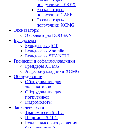
погрузчики TEREX
Экскаваторы-
погрузчики CASE
Экскаваторы-
погрузчики XCMG
Экскаваторы
Экскаваторы DOOSAN
Бульдозеры
Бульдозеры ДСТ
Бульдозеры Zoomlion
Бульдозеры SHANTUI
Грейдеры и асфальтоукладчики
Грейдеры XCMG
Асфальтоукладчики XCMG
Оборудование
Оборудование для
экскаваторов
Оборудование для
погрузчиков
Гидромолоты
Запасные части
Трансмиссия SDLG
Шарниры SDLG
Рукава высокого давления
(гидросистема)